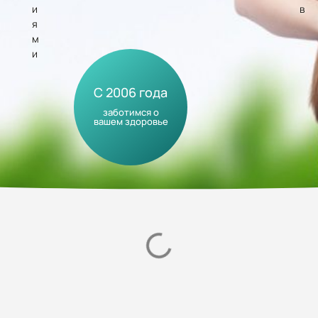
и
в
я
м
и
C 2006 года
заботимся о
вашем здоровье