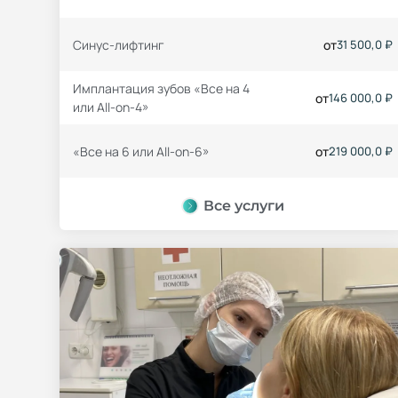
Синус-лифтинг
от
31 500,0 ₽
Имплантация зубов «Все на 4
от
146 000,0 ₽
или All-on-4»
«Все на 6 или All-on-6»
от
219 000,0 ₽
Все услуги