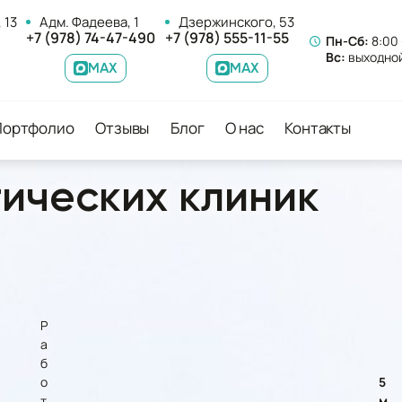
 13
Адм. Фадеева, 1
Дзержинского, 53
+7 (978) 74-47-490
+7 (978) 555-11-55
Пн-Сб:
8:00 
Вс:
выходно
MAX
MAX
Портфолио
Отзывы
Блог
О нас
Контакты
гических клиник
Р
а
б
о
5
т
м