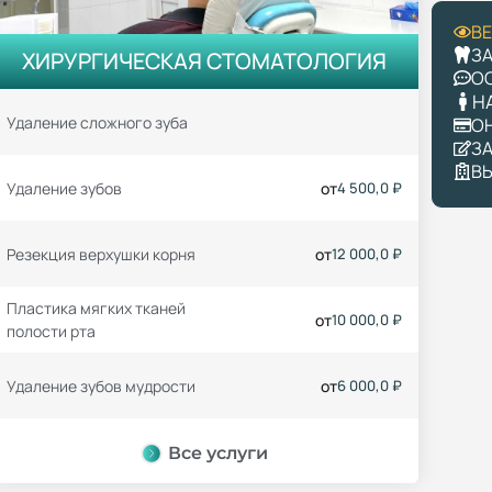
В
З
ХИРУРГИЧЕСКАЯ СТОМАТОЛОГИЯ
О
Н
Удаление сложного зуба
О
З
В
Удаление зубов
от
4 500,0 ₽
Резекция верхушки корня
от
12 000,0 ₽
Пластика мягких тканей
от
10 000,0 ₽
полости рта
Удаление зубов мудрости
от
6 000,0 ₽
Все услуги