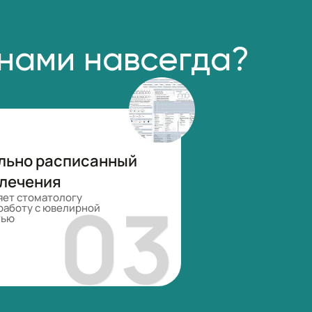
 нами навсегда?
льно расписанный
 лечения
яет стоматологу
работу с ювелирной
тью