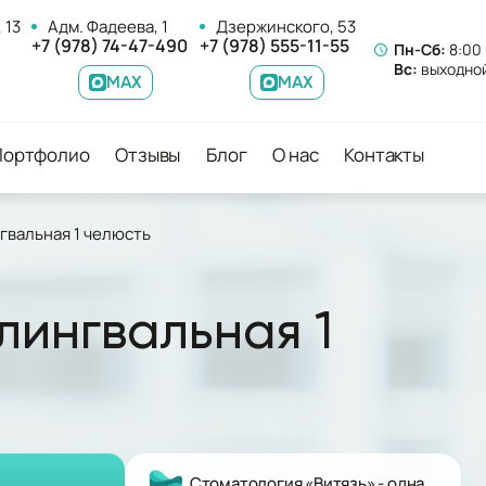
 13
Адм. Фадеева, 1
Дзержинского, 53
+7 (978) 74-47-490
+7 (978) 555-11-55
Пн-Сб:
8:00 
Вс:
выходно
MAX
MAX
Портфолио
Отзывы
Блог
О нас
Контакты
гвальная 1 челюсть
лингвальная 1
Стоматология «Витязь» - одна