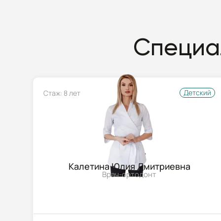
Специа
Детский
Стаж: 8 лет
Калетина Юлия Дмитриевна
Врач-ортодонт