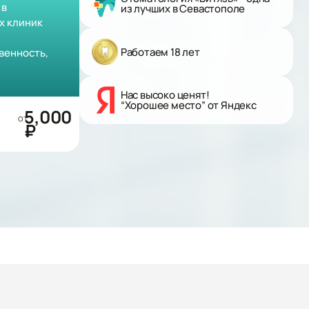
 в
из лучших в Севастополе
х клиник
Работаем 18 лет
венность,
Нас высоко ценят!
“Хорошее место” от Яндекс
5,000
от
₽