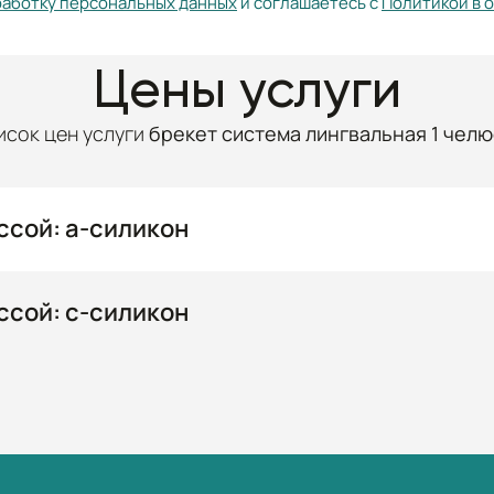
работку персональных данных
и соглашаетесь с
Политикой в 
Цены услуги
исок цен услуги
брекет система лингвальная 1 челю
ссой: а-силикон
ссой: с-силикон