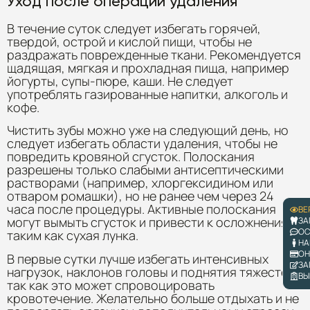
Уход после операции удаления
В течение суток следует избегать горячей,
твердой, острой и кислой пищи, чтобы не
раздражать поврежденные ткани. Рекомендуется
щадящая, мягкая и прохладная пища, например
йогурты, супы-пюре, каши. Не следует
употреблять газированные напитки, алкоголь и
кофе.
Чистить зубы можно уже на следующий день, но
следует избегать области удаления, чтобы не
повредить кровяной сгусток. Полоскания
разрешены только слабыми антисептическими
растворами (например, хлоргексидином или
отваром ромашки), но не ранее чем через 24
часа после процедуры. Активные полоскания
ВЕ
могут вымыть сгусток и привести к осложнениям,
ЗА
ОС
таким как сухая лунка.
НА
ОН
В первые сутки лучше избегать интенсивных
ЗА
нагрузок, наклонов головы и поднятия тяжестей,
ВЫ
так как это может спровоцировать
кровотечение. Желательно больше отдыхать и не