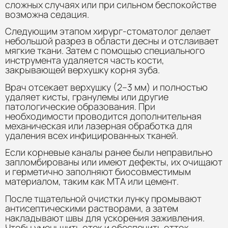
сложных случаях или при сильном беспокойстве
возможна седация.
Следующим этапом хирург-стоматолог делает
небольшой разрез в области десны и отслаивает
мягкие ткани. Затем с помощью специального
инструмента удаляется часть кости,
закрывающей верхушку корня зуба.
Врач отсекает верхушку (2–3 мм) и полностью
удаляет кисты, гранулемы или другие
патологические образования. При
необходимости проводится дополнительная
механическая или лазерная обработка для
удаления всех инфицированных тканей.
Если корневые каналы ранее были неправильно
запломбированы или имеют дефекты, их очищают
и герметично заполняют биосовместимым
материалом, таким как MTA или цемент.
После тщательной очистки лунку промывают
антисептическими растворами, а затем
накладывают швы для ускорения заживления.
Чтобы уменьшить отек и обеспечить отток