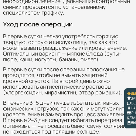
необходимое лечение. Дальнейшие контрольные
снимки проводятся по установленному
специалистом графику.
Уход после операции
В первые сутки нельзя употреблять горячую,
твердую, острую и кислую пищу, так как это
может вызвать раздражение или кровотечение.
Оптимальный вариант — мягкие блюда (супы-
пюре, каши, йогурты, бананы, омлет).
В первые сутки после операции полоскания не
проводятся, чтобы не вымыть защитный
кровяной сгусток. На второй день можно
использовать антисептические растворы
(хлоргексидин, мирамистин, отвар ромашки).
ВЕ
ЗА
В течение 3–5 дней лучше избегать активных
ОС
физических нагрузок, так как они могут усилить
НА
ОН
кровотечение и замедлить процесс заживления.
ЗА
В первые 2–3 дня следует избегать перегрева
ВЫ
организма — не посещать баню, сауну, солярий,
не находиться под палящим солнцем.