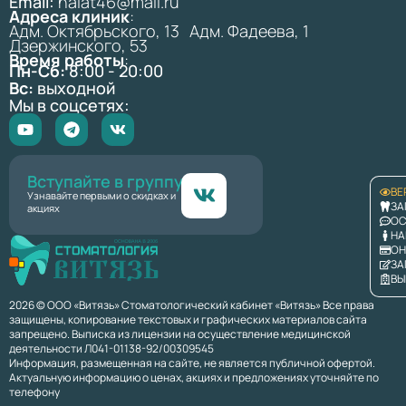
Email:
halat46@mail.ru
Адреса клиник
:
Адм. Октябрьского, 13 Адм. Фадеева, 1
Дзержинского, 53
Время работы
:
Пн-Сб:
8:00 - 20:00
Вс:
выходной
Мы в соцсетях:
Вступайте в группу
ВЕ
Узнавайте первыми о скидках и
ЗА
акциях
ОС
НА
ОН
ЗА
ВЫ
2026 © ООО «Витязь» Стоматологический кабинет «Витязь» Все права
защищены, копирование текстовых и графических материалов сайта
запрещено. Выписка из лицензии на осуществление медицинской
деятельности Л041-01138-92/00309545
Информация, размещенная на сайте, не является публичной офертой.
Актуальную информацию о ценах, акциях и предложениях уточняйте по
телефону