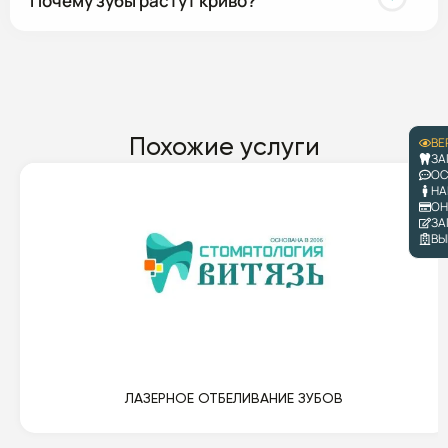
Почему зубы растут криво?
Похожие услуги
ВЕ
ЗА
ОС
НА
ОН
ЗА
ВЫ
ЛАЗЕРНОЕ ОТБЕЛИВАНИЕ ЗУБОВ