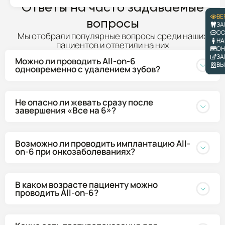
Ответы на часто задаваемые
ВЕ
вопросы
ЗА
ОС
Мы отобрали популярные вопросы среди наших
НА
пациентов и ответили на них
ОН
ЗА
Можно ли проводить All-on-6
ВЫ
одновременно с удалением зубов?
Не опасно ли жевать сразу после
завершения «Все на 6»?
Возможно ли проводить имплантацию All-
on-6 при онкозаболеваниях?
В каком возрасте пациенту можно
проводить All-on-6?