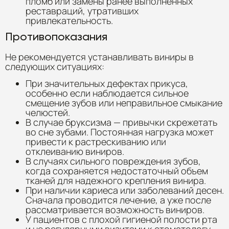
пломб или замены ранее выполненных
реставраций, утративших
привлекательность.
Противопоказания
Не рекомендуется устанавливать виниры в
следующих ситуациях:
При значительных дефектах прикуса,
особенно если наблюдается сильное
смещение зубов или неправильное смыкание
челюстей.
В случае бруксизма — привычки скрежетать
во сне зубами. Постоянная нагрузка может
привести к растрескиванию или
отклеиванию виниров.
В случаях сильного повреждения зубов,
когда сохраняется недостаточный объем
тканей для надежного крепления винира.
При наличии кариеса или заболеваний десен.
Сначала проводится лечение, а уже после
рассматривается возможность виниров.
У пациентов с плохой гигиеной полости рта