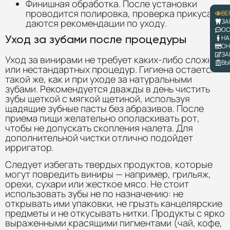
Финишная обработка. После установки
проводится полировка, проверка прикуса и
ВЕ
ЗА
даются рекомендации по уходу.
ОС
Уход за зубами после процедуры
НА
ОН
ЗА
Уход за винирами не требует каких-либо сложных
ВЫ
или нестандартных процедур. Гигиена остается
такой же, как и при уходе за натуральными
зубами. Рекомендуется дважды в день чистить
зубы щеткой с мягкой щетиной, используя
щадящие зубные пасты без абразивов. После
приема пищи желательно ополаскивать рот,
чтобы не допускать скопления налета. Для
дополнительной чистки отлично подойдет
ирригатор.
Следует избегать твердых продуктов, которые
могут повредить виниры — например, грильяж,
орехи, сухари или жесткое мясо. Не стоит
использовать зубы не по назначению: не
открывать ими упаковки, не грызть канцелярские
предметы и не откусывать нитки. Продукты с ярко
выраженными красящими пигментами (чай, кофе,