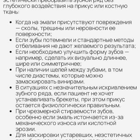
глубокого воздействия на прикус или костную
ткань:
Когда на эмали присутствуют повреждения
— сколы, трещины или неровности ее
поверхности;
Если зубы потемнели и стандартные методы
отбеливания не дают желаемого результата;
Если необходимо улучшить форму зубов —
например, сделать их визуально длиннее,
шире или симметричнее;
При наличии щелей между зубами, в том
числе диастемы, которые можно
замаскировать винирами.
В ситуациях с незначительным искривлением
зубного ряда, если пациент не хочет
устанавливать брекеты, при этом прикус
остается физиологически правильным.
При чрезмерной стираемости зубов,
особенно если эмаль истончается из-за
механического износа или кислотной
эрозии.
Для маскировки устаревших, неэстетичных