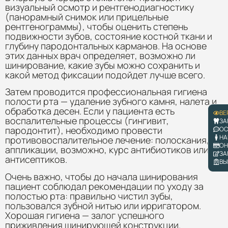
визуальный осмотр и рентгенодиагностику
(панорамный снимок или прицельные
рентгенограммы), чтобы оценить степень
подвижности зубов, состояние костной ткани и
глубину пародонтальных карманов. На основе
этих данных врач определяет, возможно ли
шинирование, какие зубы можно сохранить и
какой метод фиксации подойдет лучше всего.
Затем проводится профессиональная гигиена
полости рта — удаление зубного камня, налета и
обработка десен. Если у пациента есть
ВЕ
воспалительные процессы (гингивит,
ЗА
пародонтит), необходимо провести
ОС
НА
противовоспалительное лечение: полоскания,
ОН
аппликации, возможно, курс антибиотиков или
ЗА
антисептиков.
ВЫ
Очень важно, чтобы до начала шинирования
пациент соблюдал рекомендации по уходу за
полостью рта: правильно чистил зубы,
пользовался зубной нитью или ирригатором.
Хорошая гигиена — залог успешного
приживления шинирующей конструкции.