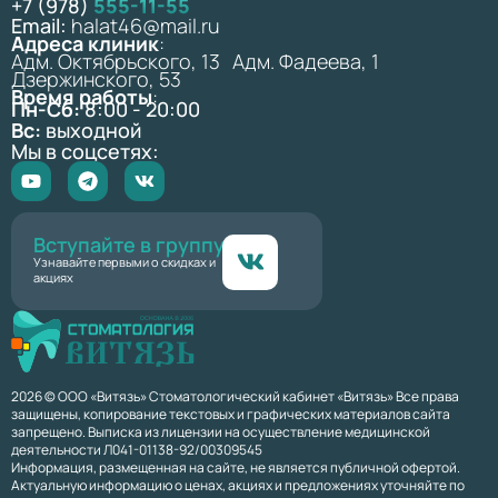
+7 (978)
555-11-55
Email:
halat46@mail.ru
Адреса клиник
:
Адм. Октябрьского, 13 Адм. Фадеева, 1
Дзержинского, 53
Время работы
:
Пн-Сб:
8:00 - 20:00
Вс:
выходной
Мы в соцсетях:
Вступайте в группу
Узнавайте первыми о скидках и
акциях
2026 © ООО «Витязь» Стоматологический кабинет «Витязь» Все права
защищены, копирование текстовых и графических материалов сайта
запрещено. Выписка из лицензии на осуществление медицинской
деятельности Л041-01138-92/00309545
Информация, размещенная на сайте, не является публичной офертой.
Актуальную информацию о ценах, акциях и предложениях уточняйте по