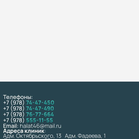
Телефоны:
+7 (978)
74-47-450
+7 (978)
74-47-490
+7 (978)
76-77-664
+7 (978)
555-11-55
Email:
halat46@mail.ru
Адреса клиник
:
Адм. Октябрьского, 13 Адм. Фадеева, 1