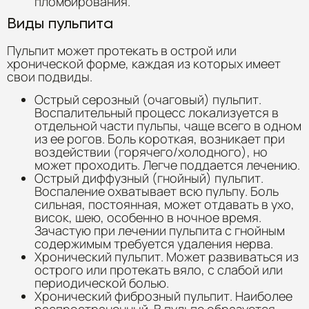
пломбирования.
Виды пульпита
Пульпит может протекать в острой или
хронической форме, каждая из которых имеет
свои подвиды.
Острый серозный (очаговый) пульпит.
Воспалительный процесс локализуется в
отдельной части пульпы, чаще всего в одном
из ее рогов. Боль короткая, возникает при
воздействии (горячего/холодного), но
может проходить. Легче поддается лечению.
Острый диффузный (гнойный) пульпит.
Воспаление охватывает всю пульпу. Боль
сильная, постоянная, может отдавать в ухо,
висок, шею, особенно в ночное время.
Зачастую при лечении пульпита с гнойным
содержимым требуется удаления нерва.
Хронический пульпит. Может развиваться из
острого или протекать вяло, с слабой или
периодической болью.
Хронический фиброзный пульпит. Наиболее
распространенный. В пульпе образуется