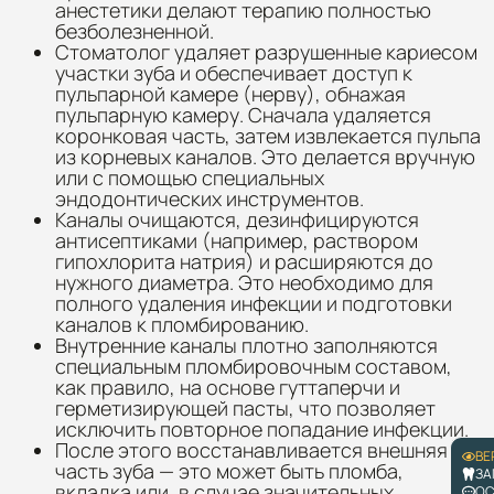
анестетики делают терапию полностью
безболезненной.
Стоматолог удаляет разрушенные кариесом
участки зуба и обеспечивает доступ к
пульпарной камере (нерву), обнажая
пульпарную камеру. Сначала удаляется
коронковая часть, затем извлекается пульпа
из корневых каналов. Это делается вручную
или с помощью специальных
эндодонтических инструментов.
Каналы очищаются, дезинфицируются
антисептиками (например, раствором
гипохлорита натрия) и расширяются до
нужного диаметра. Это необходимо для
полного удаления инфекции и подготовки
каналов к пломбированию.
Внутренние каналы плотно заполняются
специальным пломбировочным составом,
как правило, на основе гуттаперчи и
герметизирующей пасты, что позволяет
исключить повторное попадание инфекции.
После этого восстанавливается внешняя
ВЕ
часть зуба — это может быть пломба,
ЗА
вкладка или, в случае значительных
ОС