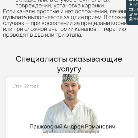
НА
повреждений, установка коронки.
ОН
Если каналы простые и нет осложнений, лечение
ЗА
пульпита выполняется за один прием. В сложных
ВЫ
случаях — при воспалении за пределами корня
или при сложной анатомии каналов — терапию
проводят в два или три этапа.
Специалисты оказывающие
услугу
Стаж: 22 года
Пашковский Андрей Романович
Врач-стоматолог-хирург