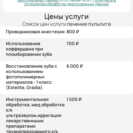
персональных данных
и соглашаетесь с
Политикой в
отношении обработки персональных данных
Цены услуги
Список цен услуги
лечение пульпита
Проводниковая анестезия
800 ₽
Использование
700 ₽
коффердама при
пломбировании зуба
Восстановление зуба с
6 000 ₽
использованием
фотополимерных
материалов - 1 класс
(Estelite, Gradia)
Инструментальная
1 500 ₽
обработка, мед.обработка
к/к
ультразвуком,ирригация
лекарственными
препаратами
труднопроходимого к/к