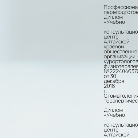
каки
Профессиона
увле
переподготов
увле
Диплом
Назн
«Учебно
грам
—
дом
консультаци
уход
центр
Реб
Алтайской
всег
краевой
идёт
общественно
с
организации
бол
курортологов
радо
физиотерапе
Всег
№222404637
дари
от 30
пода
декабря
в
2016
конц
г.,
прие
Стоматологи
Все
терапевтичес
реко
Диплом
«Учебно
—
консультаци
центр
Алтайской