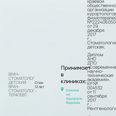
краевой
общественно
организации
курортологов
физиотерапе
№222406050
от 29
декабря
2017
г.,
Стоматологи
детская;
Диплом
АНО
ДПО
«Современна
Принимает
научно-
в
ВРАЧ-
техническая
СТОМАТОЛОГ
академия»,
клиниках:
ДЕТСКИЙ
Стаж:
КР №
ВРАЧ-
12 лет
004532
Клиника
СТОМАТОЛОГ-
от 11
на
ТЕРАПЕВТ
сентября
Адмирала
2017
Фадеева
г.,
Рентгенологи