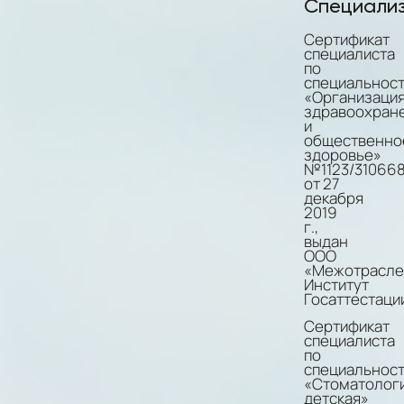
Специализ
Сертификат
специалиста
по
специальнос
«Организаци
здравоохран
и
общественно
здоровье»
№1123/31066
от 27
декабря
2019
г.,
выдан
ООО
«Межотрасле
Институт
Госаттестаци
Сертификат
специалиста
по
специальнос
«Стоматолог
детская»