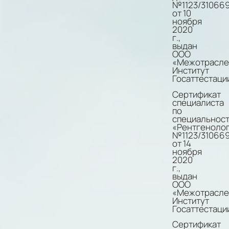
№1123/31066
от 10
ноября
2020
г.,
выдан
ООО
«Межотрасле
Институт
Госаттестаци
Сертификат
специалиста
по
специальнос
«Рентгеноло
№1123/31066
от 14
ноября
2020
г.,
выдан
ООО
«Межотрасле
Институт
Госаттестаци
Сертификат