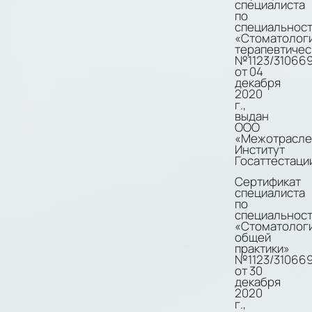
специалиста
по
специальнос
«Стоматолог
терапевтичес
№1123/31066
от 04
декабря
2020
г.,
выдан
ООО
«Межотрасле
Институт
Госаттестаци
Сертификат
специалиста
по
специальнос
«Стоматолог
общей
практики»
№1123/31066
от 30
декабря
2020
г.,