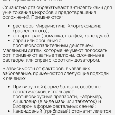
Слизистую рта обрабатывают антисептиками для
уничтожения микробов и предотвращения
осложнений. Применяются:
растворы Мирамистина, Хлоргексидина
(разведенного),
отвары трав (ромашка, шалфей, календула),
спреи или орошения с
противовоспалительным действием.
Маленьким детям, которые не умеют полоскать
рот, применяют ватные тампоны, смоченные в
растворе, или спреи с коротким дозатором.
В зависимости от факторов, вызвавших
заболевание, применяются следующие подходы
к лечению:
При вирусной форме болезни, особенно
герпетической, используют
противовирусные препараты, например,
Ацикловир (в виде мази или таблеток) и
Виферон в форме ректальных свечей;
Кандидозный (грибковый) стоматит лечится