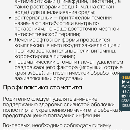
антимикотиками (Пимафуцин, Нистатин), а
также растворами соды (1 ч.л. на стакан
воды) для ощелачивания среды;
Бактериальный — при тяжелом течении
назначают антибиотики внутрь по
показаниям, но чаще достаточно местной
антисептической терапии;
Лечение афтозной формы проводится
комплексно: в него входят заживляющие и
противовоспалительные гели, витамины,
корректировка питания;
Травматический стоматит лечат удалением
раздражающего фактора (игрушки, острые
края зубов), антисептической обработкой и
заживляющими средствами.
ВЕ
ЗА
Профилактика стоматита
ОС
НА
ОН
Родителям следует уделять внимание
ЗА
поддержанию здоровья слизистой оболочки
ВЫ
полости рта, укреплению иммунитета ребенка и
предотвращению попадания инфекции.
Во-первых, необходимо соблюдать гигиену