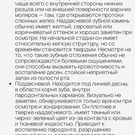
чаще всего с внутренней стороны нижних
резцов или на внешней поверхности верхних
моляров — там, где открываются протоки
слюнных желез. Наддесневой зубной камень
обычно имеет желтый, сероватый или
коричневатый оттенок и хорошо заметен при
осмотре. На начальной стадии он имеет
относительно мягкую структуру, но со
временем становится твердым. Несмотря на
то, что такие зубные отложения обычно не
сопровождаются болевыми ощущениями,
они способны вызывать кровоточивость и
воспаление десен, стойкий неприятный
запах из полости рта.
Поддесневой. Находится под линией десны,
в области корня зуба, внутри
пародонтальных карманов. Визуально не
заметен, обнаруживается только врачом при
осмотре и зондировании. Он плотнее и
тверже наддесневого, имеет темный или
черно-зеленый цвет из-за контакта с кровью
и тканевой жидкостью. Приводит к
воспалению пародонта, разрушению
костной ткани, развитию пародонтита.