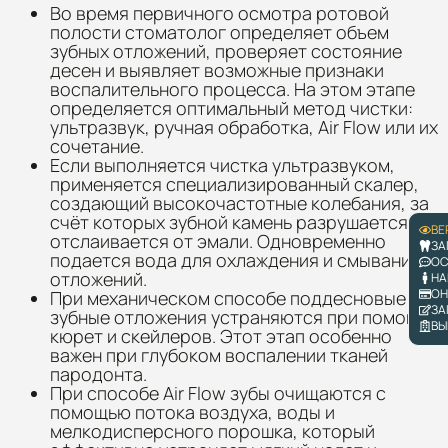
Во время первичного осмотра ротовой
полости стоматолог определяет объем
зубных отложений, проверяет состояние
десен и выявляет возможные признаки
воспалительного процесса. На этом этапе
определяется оптимальный метод чистки:
ультразвук, ручная обработка, Air Flow или их
сочетание.
Если выполняется чистка ультразвуком,
применяется специализированный скалер,
создающий высокочастотные колебания, за
счёт которых зубной камень разрушается и
ВЕ
отслаивается от эмали. Одновременно
ЗА
подается вода для охлаждения и смывания
ОС
отложений.
НА
ОН
При механическом способе поддесновые
ЗА
зубные отложения устраняются при помощи
ВЫ
кюрет и скейлеров. Этот этап особенно
важен при глубоком воспалении тканей
пародонта.
При способе Air Flow зубы очищаются с
помощью потока воздуха, воды и
мелкодисперсного порошка, который