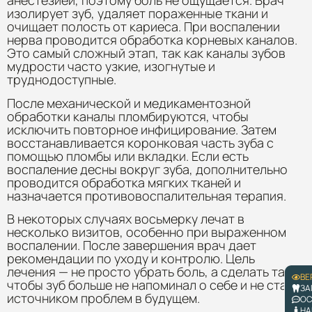
анестезией, поэтому боль не ощущается. Врач
изолирует зуб, удаляет пораженные ткани и
очищает полость от кариеса. При воспалении
нерва проводится обработка корневых каналов.
Это самый сложный этап, так как каналы зубов
мудрости часто узкие, изогнутые и
труднодоступные.
После механической и медикаментозной
обработки каналы пломбируются, чтобы
исключить повторное инфицирование. Затем
восстанавливается коронковая часть зуба с
помощью пломбы или вкладки. Если есть
воспаление десны вокруг зуба, дополнительно
проводится обработка мягких тканей и
назначается противовоспалительная терапия.
В некоторых случаях восьмерку лечат в
несколько визитов, особенно при выраженном
воспалении. После завершения врач дает
рекомендации по уходу и контролю. Цель
лечения — не просто убрать боль, а сделать так,
ВЕ
чтобы зуб больше не напоминал о себе и не стал
ЗА
источником проблем в будущем.
ОС
НА