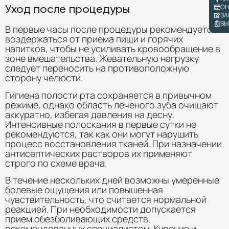
ОН
Уход после процедуры
ЗА
ВЫ
В первые часы после процедуры рекомендуется
воздержаться от приема пищи и горячих
напитков, чтобы не усиливать кровообращение в
зоне вмешательства. Жевательную нагрузку
следует переносить на противоположную
сторону челюсти.
Гигиена полости рта сохраняется в привычном
режиме, однако область леченого зуба очищают
аккуратно, избегая давления на десну.
Интенсивные полоскания в первые сутки не
рекомендуются, так как они могут нарушить
процесс восстановления тканей. При назначении
антисептических растворов их применяют
строго по схеме врача.
В течение нескольких дней возможны умеренные
болевые ощущения или повышенная
чувствительность, что считается нормальной
реакцией. При необходимости допускается
прием обезболивающих средств,
рекомендованных специалистом. Курение и