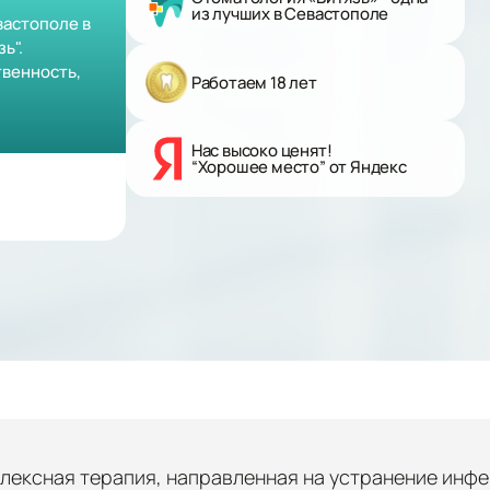
из лучших в Севастополе
вастополе в
ь".
венность,
Работаем 18 лет
Нас высоко ценят!
“Хорошее место” от Яндекс
ексная терапия, направленная на устранение инфек