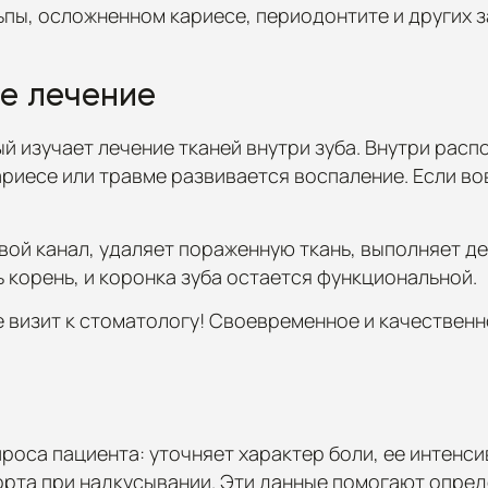
пы, осложненном кариесе, периодонтите и других 
ое лечение
 изучает лечение тканей внутри зуба. Внутри распо
риесе или травме развивается воспаление. Если во
вой канал, удаляет пораженную ткань, выполняет 
 корень, и коронка зуба остается функциональной.
е визит к стоматологу! Своевременное и качественн
роса пациента: уточняет характер боли, ее интенс
орта при надкусывании. Эти данные помогают опре