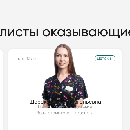
листы оказывающие
Детский
Стаж: 12 лет
Шереко Марина Евгеньевна
Врач-стоматолог детский
Врач-стоматолог-терапевт