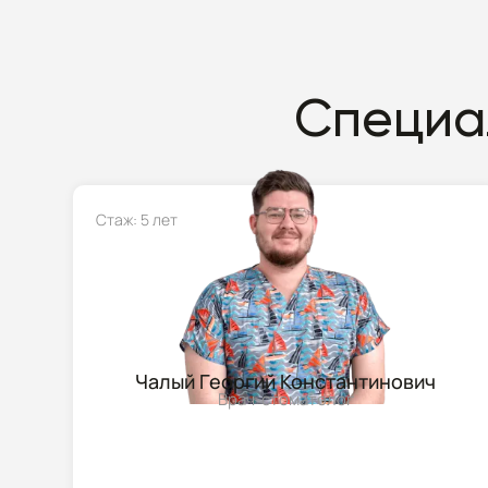
Специа
Стаж: 5 лет
Чалый Георгий Константинович
Врач-стоматолог