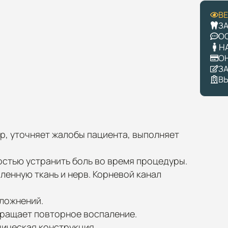
В
З
О
Н
О
З
В
р, уточняет жалобы пациента, выполняет
стью устранить боль во время процедуры.
ленную ткань и нерв. Корневой канал
ложнений.
ращает повторное воспаление.
ическая конструкция.