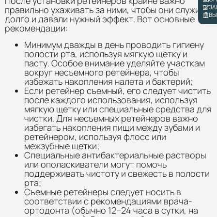
После установки ретейнеров крайне важно
ЗА
правильно ухаживать за ними, чтобы они служили
ВЫ
долго и давали нужный эффект. Вот основные
рекомендации:
Минимум дважды в день проводить гигиену
полости рта, используя мягкую щетку и
пасту. Особое внимание уделяйте участкам
вокруг несъемного ретейнера, чтобы
избежать накопления налета и бактерий;
Если ретейнер съемный, его следует чистить
после каждого использования, используя
мягкую щетку или специальные средства для
чистки. Для несъемных ретейнеров важно
избегать накопления пищи между зубами и
ретейнером, используя флосс или
межзубные щетки;
Специальные антибактериальные растворы
или ополаскиватели могут помочь
поддерживать чистоту и свежесть в полости
рта;
Съемные ретейнеры следует носить в
соответствии с рекомендациями врача-
ортодонта (обычно 12–24 часа в сутки, на