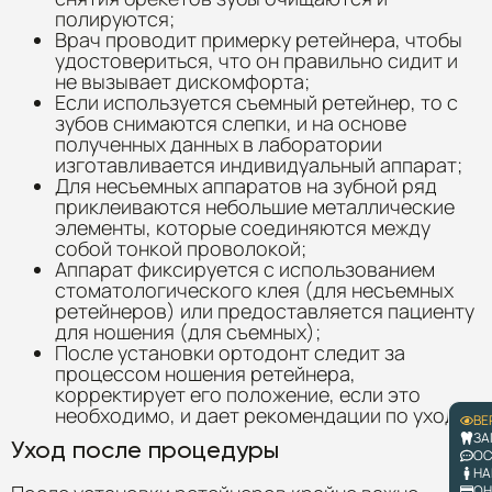
полируются;
Врач проводит примерку ретейнера, чтобы
удостовериться, что он правильно сидит и
не вызывает дискомфорта;
Если используется съемный ретейнер, то с
зубов снимаются слепки, и на основе
полученных данных в лаборатории
изготавливается индивидуальный аппарат;
Для несъемных аппаратов на зубной ряд
приклеиваются небольшие металлические
элементы, которые соединяются между
собой тонкой проволокой;
Аппарат фиксируется с использованием
стоматологического клея (для несъемных
ретейнеров) или предоставляется пациенту
для ношения (для съемных);
После установки ортодонт следит за
процессом ношения ретейнера,
корректирует его положение, если это
необходимо, и дает рекомендации по уходу.
ВЕ
ЗА
Уход после процедуры
ОС
НА
ОН