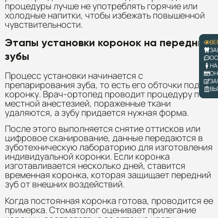
процедуры лучше не употреблять горячие или
холодные напитки, чтобы избежать повышенной
чувствительности.
Этапы установки коронок на передние
ВЕ
ЗА
зубы
ОС
НА
ОН
Процесс установки начинается с
ЗА
препарирования зуба, то есть его обточки под
ВЫ
коронку. Врач-ортопед проводит процедуру под
местной анестезией, пораженные ткани
удаляются, а зубу придается нужная форма.
После этого выполняется снятие оттисков или
цифровое сканирование, данные передаются в
зуботехническую лабораторию для изготовления
индивидуальной коронки. Если коронка
изготавливается несколько дней, ставится
временная коронка, которая защищает передний
зуб от внешних воздействий.
Когда постоянная коронка готова, проводится ее
примерка. Стоматолог оценивает прилегание