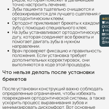
точно настроить лечение;
Зубы пациента тщательно очищаются и
обезжириваются для лучшего сцепления с
ортодонтическим клеем;
ВЕ
Ортодонт приклеивает брекеты к каждому
ЗА
ОС
зубу с помощью специального клея;
НА
На зубы устанавливают ортодонтическую
ОН
дугу, которая соединяет все брекеты и
ЗА
помогает двигать зубы в нужном
ВЫ
направлении.
Врач проверяет фиксацию и правильность
положения. Если установка требует
дополнительных корректировок, они
выполняются в ходе этой процедуры.
Что нельзя делать после установки
брекетов
После установки конструкций важно соблюдать
определенные ограничения, чтобы избежать
повреждения ортодонтической системы, а также
ускорить процесс выравнивания зубов и
минимизировать дискомфорт. Вот основные