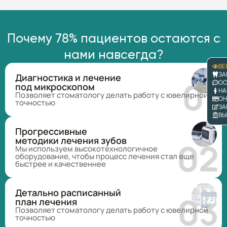
Почему 78% пациентов остаются с
нами навсегда?
ВЕ
ЗА
Диагностика и лечение
ОС
под микроскопом
НА
Позволяет стоматологу делать работу с ювелирной
ОН
точностью
ЗА
ВЫ
Прогрессивные
методики лечения зубов
Мы используем высокотехнологичное
оборудование, чтобы процесс лечения стал еще
быстрее и качественнее
Детально расписанный
план лечения
Позволяет стоматологу делать работу с ювелирной
точностью