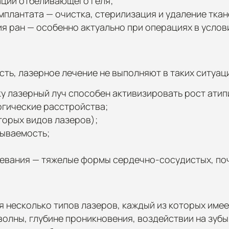
ации отбеливающего геля;
мплантата — очистка, стерилизация и удаление ткан
я ран — особенно актуально при операциях в услов
ть, лазерное лечение не выполняют в таких ситуац
у лазерный луч способен активизировать рост атип
гические расстройства;
торых видов лазеров);
ываемость;
вания — тяжелые формы сердечно-сосудистых, поче
 несколько типов лазеров, каждый из которых имее
олны, глубине проникновения, воздействии на зубы