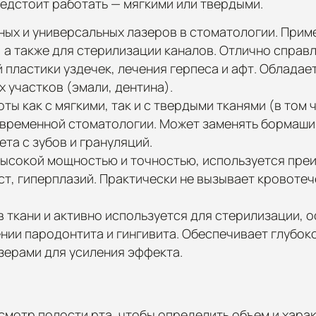
предстоит работать — мягкими или твердыми.
ных и универсальных лазеров в стоматологии. Прим
, а также для стерилизации каналов. Отлично справ
 пластики уздечек, лечения герпеса и афт. Облада
 участков (эмали, дентина).
ты как с мягкими, так и с твердыми тканями (в том 
овременной стоматологии. Может заменять бормашин
ета с зубов и грануляций.
высокой мощностью и точностью, используется преи
ст, гиперплазий. Практически не вызывает кровоте
в ткани и активно используется для стерилизации,
нии пародонтита и гингивита. Обеспечивает глубок
азерами для усиления эффекта.
мотр полости рта, чтобы определить объем и хара