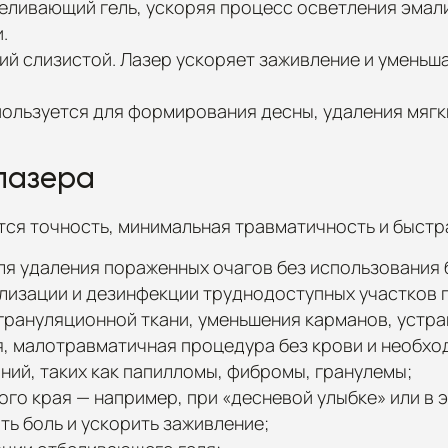
беливающий гель, ускоряя процесс осветления эмал
.
ний слизистой. Лазер ускоряет заживление и умень
пользуется для формирования десны, удаления мяг
лазера
тся точность, минимальная травматичность и быстр
для удаления пораженных очагов без использования 
лизации и дезинфекции труднодоступных участков п
 грануляционной ткани, уменьшения карманов, устра
ая, малотравматичная процедура без крови и необх
ий, таких как папилломы, фибромы, гранулемы;
ого края — например, при «десневой улыбке» или в 
ть боль и ускорить заживление;