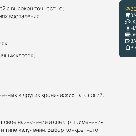
ей с высокой точностью;
В
З
иях воспаления.
О
Н
О
З
иях:
В
ичных клеток;
чных и других хронических патологий.
т свое назначение и спектр применения.
 и типе излучения. Выбор конкретного