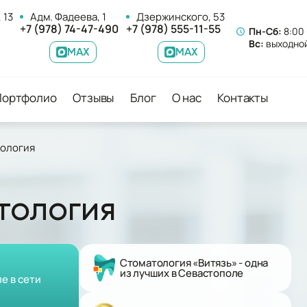
 13
Адм. Фадеева, 1
Дзержинского, 53
+7 (978) 74-47-490
+7 (978) 555-11-55
Пн-Сб:
8:00 
Вс:
выходно
MAX
MAX
Портфолио
Отзывы
Блог
О нас
Контакты
тология
тология
Стоматология «Витязь» - одна
из лучших в Севастополе
е в сети