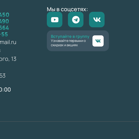
Мы в соцсетях:
450
490
664
-55
Вступайте в группу
ail.ru
Узнавайте первыми о
скидках и акциях
:
ого, 13
53
0:00