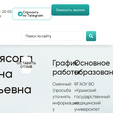
Заказать звонок
- 20:00
Спросить
й
по Telegram
ясова
График
Основное
ОСТАВИТЬ
ОТЗЫВ
на
работы:
образован
Сменный
ФГАОУ ВО
ьевна
(просьба
«Крымский
уточнять
государственный
информацию
медицинский
у
университет