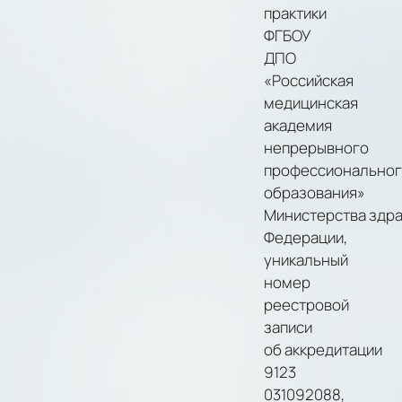
практики
ФГБОУ
ДПО
«Российская
медицинская
академия
непрерывного
профессионально
образования»
Министерства здр
Федерации,
уникальный
номер
реестровой
записи
об аккредитации
9123
031092088,