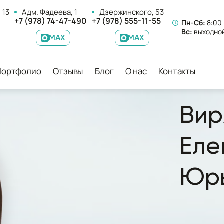
 13
Адм. Фадеева, 1
Дзержинского, 53
+7 (978) 74-47-490
+7 (978) 555-11-55
Пн-Сб:
8:00 
Вс:
выходно
MAX
MAX
Портфолио
Отзывы
Блог
О нас
Контакты
Вир
Еле
Юр