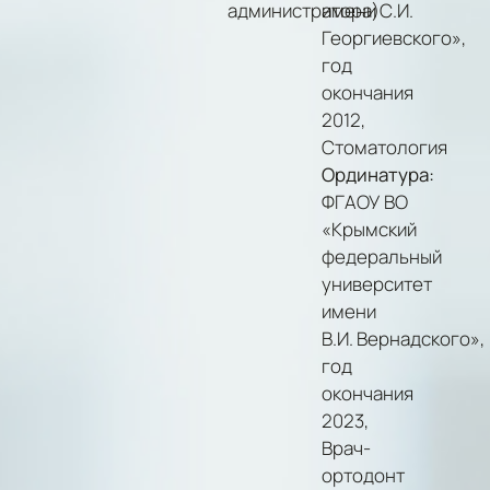
администратора)
имени С.И.
Георгиевского»,
год
окончания
2012,
Стоматология
Ординатура:
ФГАОУ ВО
«Крымский
федеральный
университет
имени
В.И. Вернадского»,
год
окончания
2023,
Врач-
ортодонт