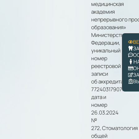
медицинская
академия
непрерывного про
образования»
Министерства здр
В
Федерации,
З
уникальный
О
номер
Н
реестровой
О
записи
З
В
об аккредитации
7724031790733,
дата и
номер
26.03.2024
№
272, Стоматология
общей