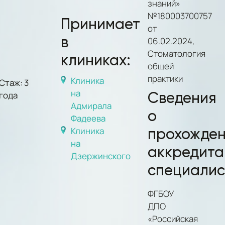
знаний»
№180003700757
Принимает
от
в
06.02.2024,
Стоматология
клиниках:
общей
практики
Клиника
Стаж: 3
на
Сведения
года
Адмирала
о
Фадеева
Клиника
прохожде
на
аккредита
Дзержинского
специалис
ФГБОУ
ДПО
«Российская