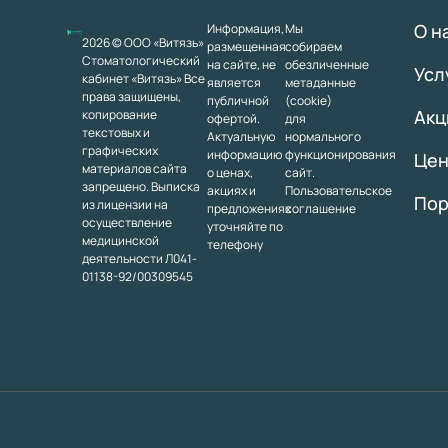
О н
Информация,
Мы
2026 © ООО «Витязь»
размещенная
собираем
Стоматологический
на сайте, не
обезличенные
Усл
кабинет «Витязь» Все
является
метаданные
права защищены,
публичной
(cookie)
Акц
копирование
офертой.
для
текстовых и
Актуальную
нормального
графических
информацию
функционирования
Це
материалов сайта
о ценах,
сайт.
запрещено. Выписка
акциях и
Пользовательское
Пор
из лицензии на
предложениях
соглашение
осуществление
уточняйте по
медицинской
телефону
деятельности Л041-
01138-92/00309545