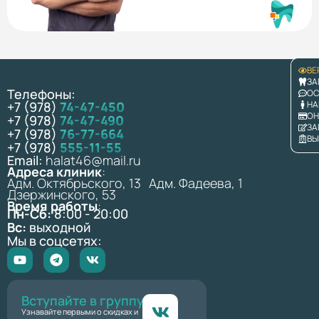
ВЕ
ЗА
Телефоны:
ОС
+7 (978)
74-47-450
НА
ОН
+7 (978)
74-47-490
ЗА
+7 (978)
76-77-664
ВЫ
+7 (978)
555-11-55
Email:
halat46@mail.ru
Адреса клиник
:
Адм. Октябрьского, 13 Адм. Фадеева, 1
Дзержинского, 53
Время работы
:
Пн-Сб:
8:00 - 20:00
Вс:
выходной
Мы в соцсетях:
Вступайте в группу
Узнавайте первыми о скидках и