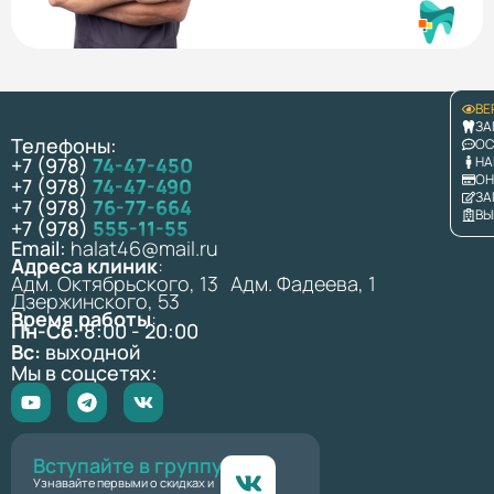
ВЕ
ЗА
Телефоны:
ОС
+7 (978)
74-47-450
НА
ОН
+7 (978)
74-47-490
ЗА
+7 (978)
76-77-664
ВЫ
+7 (978)
555-11-55
Email:
halat46@mail.ru
Адреса клиник
:
Адм. Октябрьского, 13 Адм. Фадеева, 1
Дзержинского, 53
Время работы
:
Пн-Сб:
8:00 - 20:00
Вс:
выходной
Мы в соцсетях:
Вступайте в группу
Узнавайте первыми о скидках и