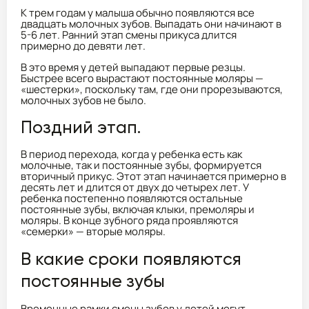
К трем годам у малыша обычно появляются все
двадцать молочных зубов. Выпадать они начинают в
5-6 лет. Ранний этап смены прикуса длится
примерно до девяти лет.
В это время у детей выпадают первые резцы.
Быстрее всего вырастают постоянные моляры —
«шестерки», поскольку там, где они прорезываются,
молочных зубов не было.
Поздний этап.
В период перехода, когда у ребенка есть как
молочные, так и постоянные зубы, формируется
вторичный прикус. Этот этап начинается примерно в
десять лет и длится от двух до четырех лет. У
ребенка постепенно появляются остальные
постоянные зубы, включая клыки, премоляры и
моляры. В конце зубного ряда проявляются
«семерки» — вторые моляры.
В какие сроки появляются
постоянные зубы
Временные рамки смены зубов у детей могут