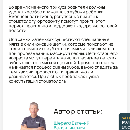
Во время сменного прикуса родители должны
уделять особое внимание за зубами ребенка.
Ежедневная гигиена, регулярные визиты к
стоматологу-ортодонту помогут пройти этот
период правильно и поддержать здоровье ротовой
полости.
Для самых маленьких существуют специальные
мягкие силиконовые щетки, которые помогают не
только почистить зубки, но и смягчить дискомфорт
при прорезывании, массируя десны. Дети старшего
возраста могут перейти на использование детских
зубных щеток с мягкой щетиной. Кроме того, когда
начинается процесс смены зубов, важно следить за
тем, как они прорастают и правильно ли
развиваются. При любых проблемах нужна
консультация стоматолога.
Автор статьи:
ВЕ
Шереко Евгений
ЗА
Валентинович
ОС