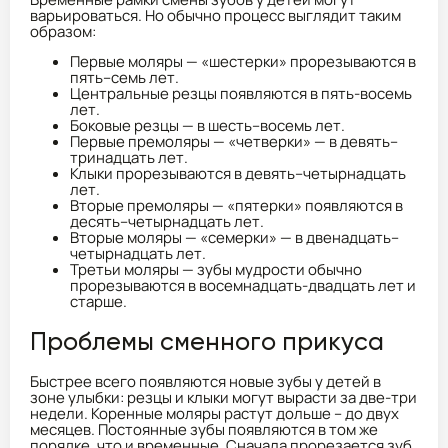
варьироваться. Но обычно процесс выглядит таким
образом:
Первые моляры — «шестерки» прорезываются в
пять–семь лет.
Центральные резцы появляются в пять-восемь
лет.
Боковые резцы — в шесть–восемь лет.
Первые премоляры — «четверки» — в девять–
тринадцать лет.
Клыки прорезываются в девять–четырнадцать
лет.
Вторые премоляры — «пятерки» появляются в
десять–четырнадцать лет.
Вторые моляры — «семерки» — в двенадцать–
четырнадцать лет.
Третьи моляры — зубы мудрости обычно
прорезываются в восемнадцать-двадцать лет и
старше.
Проблемы сменного прикуса
Быстрее всего появляются новые зубы у детей в
зоне улыбки: резцы и клыки могут вырасти за две-три
недели. Коренные моляры растут дольше – до двух
месяцев. Постоянные зубы появляются в том же
порядке, что и временные. Сначала прорезается зуб