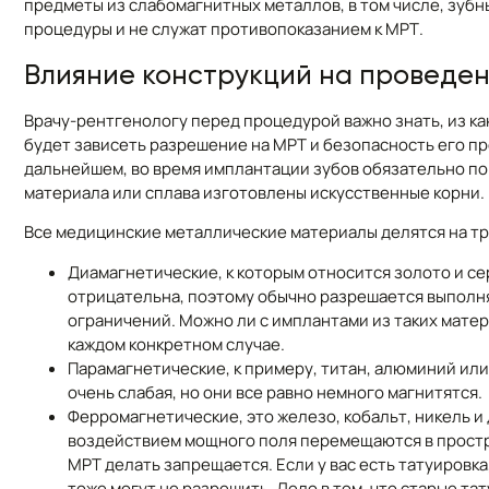
предметы из слабомагнитных металлов, в том числе, зуб
процедуры и не служат противопоказанием к МРТ.
Влияние конструкций на проведе
Врачу-рентгенологу перед процедурой важно знать, из ка
будет зависеть разрешение на МРТ и безопасность его п
дальнейшем, во время имплантации зубов обязательно пои
материала или сплава изготовлены искусственные корни.
Все медицинские металлические материалы делятся на тр
Диамагнетические, к которым относится золото и с
отрицательна, поэтому обычно разрешается выполн
ограничений. Можно ли с имплантами из таких матер
каждом конкретном случае.
Парамагнетические, к примеру, титан, алюминий или
очень слабая, но они все равно немного магнитятся.
Ферромагнетические, это железо, кобальт, никель и
воздействием мощного поля перемещаются в простра
МРТ делать запрещается. Если у вас есть татуировка
тоже могут не разрешить. Дело в том, что старые т