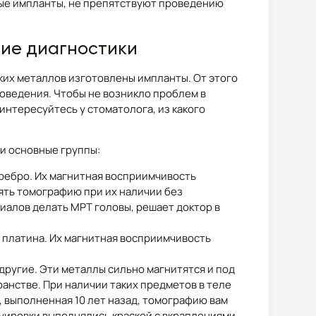
ные импланты, не препятствуют проведению
ние диагностики
ких металлов изготовлены импланты. От этого
роведения. Чтобы не возникло проблем в
нтересуйтесь у стоматолога, из какого
и основные группы:
еребро. Их магнитная восприимчивость
ять томографию при их наличии без
иалов делать МРТ головы, решает доктор в
 платина. Их магнитная восприимчивость
 другие. Эти металлы сильно магнитятся и под
нстве. При наличии таких предметов в теле
, выполненная 10 лет назад, томографию вам
атуировки выполнялись краской с вкраплениями