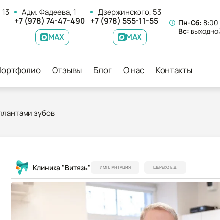
 13
Адм. Фадеева, 1
Дзержинского, 53
+7 (978) 74-47-490
+7 (978) 555-11-55
Пн-Сб:
8:00 
Вс:
выходно
MAX
MAX
Портфолио
Отзывы
Блог
О нас
Контакты
плантами зубов
Клиника "Витязь"
ИМПЛАНТАЦИЯ
ШЕРЕКО Е.В.