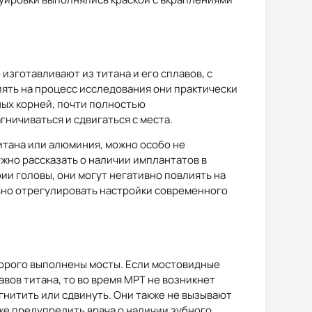
зготавливают из титана и его сплавов, с
ять на процесс исследования они практически
ных корней, почти полностью
гничиваться и сдвигаться с места.
титана или алюминия, можно особо не
ужно рассказать о наличии имплантатов в
ии головы, они могут негативно повлиять на
ьно отрегулировать настройки современного
оторого выполнены мосты. Если мостовидные
вов титана, то во время МРТ не возникнет
гнитить или сдвинуть. Они также не вызывают
же предупредить врача о наличии зубного