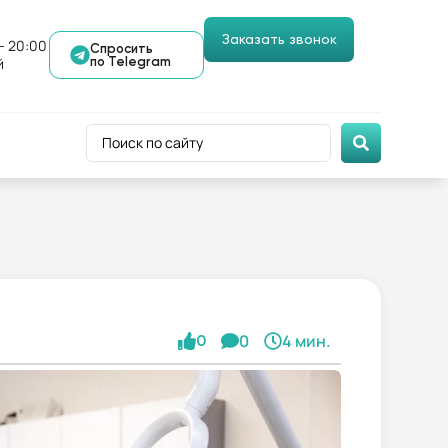
Заказать звонок
- 20:00
Спросить
й
по Telegram
0
4 мин.
0