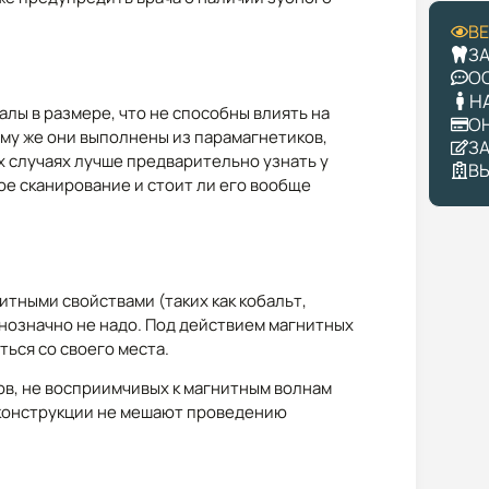
В
З
О
Н
лы в размере, что не способны влиять на
О
ому же они выполнены из парамагнетиков,
З
х случаях лучше предварительно узнать у
В
ое сканирование и стоит ли его вообще
тными свойствами (таких как кобальт,
днозначно не надо. Под действием магнитных
ться со своего места.
ов, не восприимчивых к магнитным волнам
е конструкции не мешают проведению