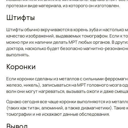
протеза и виде материала, из которого он изготовлен.
Штифты
Штифты обычно вкручиваются в корень зуба и настолько ма
качество изображений, выдаваемых томографом. Если к т
можно при их наличии делать МРТ любых органов. В други
доктора, насколько будет безопасно магнитно-резонансн
выполнять.
Коронки
Если коронки сделаны из металлов с сильными ферромагни
железо, никель), записываться на МРТ головного мозга о
волн они могут нагреваться, вызывать ожоги и даже смеща
Однако сегодня все чаще коронки выполняются из металл
(таких как титан, алюминий, а также диамагнетики). Таки
томографии и не искажают данные обследования.
Вывод