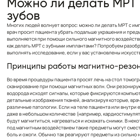
Можно ли делать МРТ
зубов
Многих людей волнует вопрос: можно ли делать МРТ с и
врач просит пациента убрать подальше украшения и предм
выполняется при помощи сильного магнитного воздействия
как делать МРТ с зубными имплантами? Попробуем разобра
выполнять исследование, если у вас установлены искусст
Принципы работы магнитно-резо
Во время процедуры пациента просят лечь на стол томогр
сканирование при помощи магнитных волн. Они резонирую
водорода исходят сигналы, которые фиксируются компьют
детальные изображения тканей, анализируя которые, вра
различные патологии. Если на теле пациента или внутри 
даже в небольшом количестве (например, кардиостимулято
будут магнититься, нагреваться и искажать снимки. В неко
под магнитным воздействием такие предметы могут смест
боль и ожоги. Обычно так реагируют предметы из сильно 