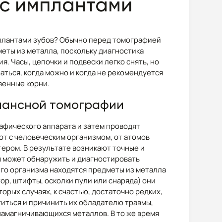
 с имплантами
мплантами зубов? Обычно перед томографией
еты из металла, поскольку диагностика
. Часы, цепочки и подвески легко снять, но
ться, когда можно и когда не рекомендуется
венные корни.
нансной томографии
афического аппарата и затем проводят
т с человеческим организмом, от атомов
ером. В результате возникают точные и
ч может обнаружить и диагностировать
его организма находятся предметы из металла
р, штифты, осколки пули или снаряда) они
торых случаях, к счастью, достаточно редких,
иться и причинить их обладателю травмы,
намагничивающихся металлов. В то же время