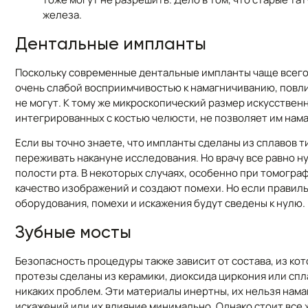
железа.
Дентальные импланты
Поскольку современные дентальные импланты чаще всего и
очень слабой восприимчивостью к намагничиванию, повли
не могут. К тому же микроскопический размер искусствен
интегрированных с костью челюсти, не позволяет им нама
Если вы точно знаете, что импланты сделаны из сплавов 
переживать накануне исследования. Но врачу все равно н
полости рта. В некоторых случаях, особенно при томограф
качество изображений и создают помехи. Но если правил
оборудования, помехи и искажения будут сведены к нулю.
Зубные мосты
Безопасность процедуры также зависит от состава, из к
протезы сделаны из керамики, диоксида циркония или спла
никаких проблем. Эти материалы инертны, их нельзя нама
искажений или их влияние минимально. Однако стоит все 