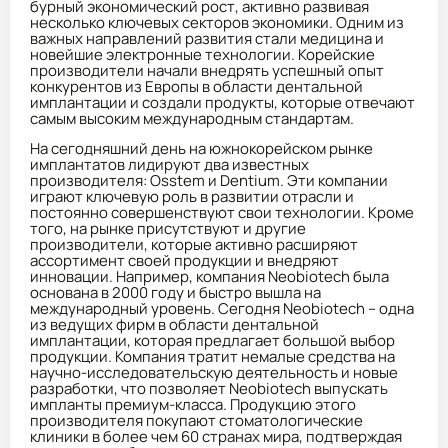
бурный экономический рост, активно развивая
несколько ключевых секторов экономики. Одним из
важных направлений развития стали медицина и
новейшие электронные технологии. Корейские
производители начали внедрять успешный опыт
конкурентов из Европы в области дентальной
имплантации и создали продукты, которые отвечают
самым высоким международным стандартам.
На сегодняшний день на южнокорейском рынке
имплантатов лидируют два известных
производителя: Osstem и Dentium. Эти компании
играют ключевую роль в развитии отрасли и
постоянно совершенствуют свои технологии. Кроме
того, на рынке присутствуют и другие
производители, которые активно расширяют
ассортимент своей продукции и внедряют
инновации. Например, компания Neobiotech была
основана в 2000 году и быстро вышла на
международный уровень. Сегодня Neobiotech – одна
из ведущих фирм в области дентальной
имплантации, которая предлагает большой выбор
продукции. Компания тратит немалые средства на
научно-исследовательскую деятельность и новые
разработки, что позволяет Neobiotech выпускать
импланты премиум-класса. Продукцию этого
производителя покупают стоматологические
клиники в более чем 60 странах мира, подтверждая