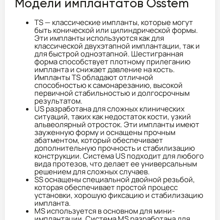
Модели имплантатов Osstem
TS — классические импланты, которые могут
быть конической или цилиндрической формы.
Эти импланты используются как для
классической двухэтапной имплантации, так и
для быстрой одноэтапной. Шестигранная
форма способствует плотному прилеганию
импланта и снижает давление на кость.
Импланты TS обладают отличной
способностью к самонарезанию, высокой
первичной стабильностью и долгосрочным
результатом.
US разработана для сложных клинических
ситуаций, таких как недостаток кости, узкий
альвеолярный отросток. Эти импланты имеют
зауженную форму и оснащены прочным
абатментом, который обеспечивает
дополнительную прочность и стабилизацию
конструкции. Система US подходит для любого
вида протезов, что делает ее универсальным
решением для сложных случаев.
SS оснащены специальной двойной резьбой,
которая обеспечивает простой процесс
установки, хорошую фиксацию и стабилизацию
импланта.
MS используется в основном для мини-
имплантации. Система MS разработана для