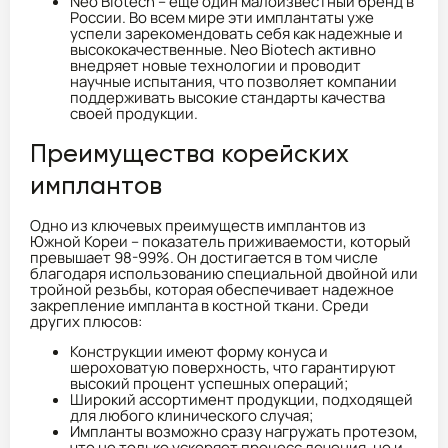
Neo Biotech – еще один малоизвестный бренд в
России. Во всем мире эти имплантаты уже
успели зарекомендовать себя как надежные и
высококачественные. Neo Biotech активно
внедряет новые технологии и проводит
научные испытания, что позволяет компании
поддерживать высокие стандарты качества
своей продукции.
Преимущества корейских
имплантов
Одно из ключевых преимуществ имплантов из
Южной Кореи – показатель приживаемости, который
превышает 98-99%. Он достигается в том числе
благодаря использованию специальной двойной или
тройной резьбы, которая обеспечивает надежное
закрепление импланта в костной ткани. Среди
других плюсов:
Конструкции имеют форму конуса и
шероховатую поверхность, что гарантируют
высокий процент успешных операций;
Широкий ассортимент продукции, подходящей
для любого клинического случая;
Импланты возможно сразу нагружать протезом,
что не только ускоряет процесс лечения, но и