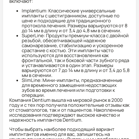
включают:
Implantium: Классические универсальные
импланты с шестигранником, доступные по
цене и подходящие для традиционного
протокола лечения. Размеры варьируются от 8
до 14 мм в длину и от 3,4 до 4,8 мм в сечении.
SuperLine: Продукты премиум-класса с двойной
резьбой, обесепчивающей надежное
самонарезание, стабилизацию и ускоренное
срастание с костью. Эти импланты часто
используются для восстановления как
фронтальной, так и боковой части зубного ряда
и устанавливаются в один этап. Размеры
варьируются от 7 до 14 мм в длину и от 3,4 до 5,8
мм в сечении.
SlimLine: Мини-импланты, предназначенные
для временного замещения недостающих
зубов во время лечения или подготовки к
операции.
Компания Dentium вышла на мировой рынок в 2000
году и с тех пор получила положительные отзывы как
от стоматологов, так и от пациентов. Накопленные
исследования подтверждают высокое качество и
надежность имплантов Dentium.
Чтобы выбрать наиболее подходящий вариант
имплнтантов именно для вас, запишитесь на