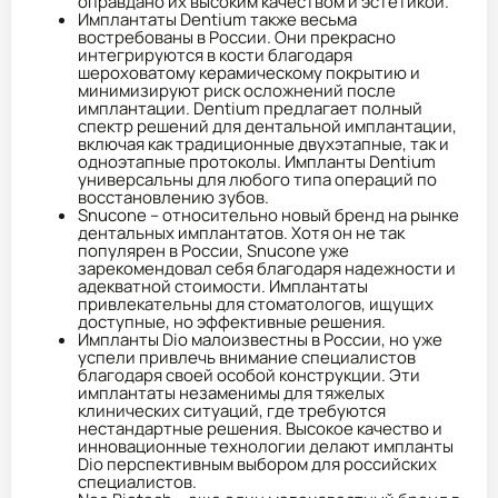
оправдано их высоким качеством и эстетикой.
Имплантаты Dentium также весьма
востребованы в России. Они прекрасно
интегрируются в кости благодаря
шероховатому керамическому покрытию и
минимизируют риск осложнений после
имплантации. Dentium предлагает полный
спектр решений для дентальной имплантации,
включая как традиционные двухэтапные, так и
одноэтапные протоколы. Импланты Dentium
универсальны для любого типа операций по
восстановлению зубов.
Snucone – относительно новый бренд на рынке
дентальных имплантатов. Хотя он не так
популярен в России, Snucone уже
зарекомендовал себя благодаря надежности и
адекватной стоимости. Имплантаты
привлекательны для стоматологов, ищущих
доступные, но эффективные решения.
Импланты Dio малоизвестны в России, но уже
успели привлечь внимание специалистов
благодаря своей особой конструкции. Эти
имплантаты незаменимы для тяжелых
клинических ситуаций, где требуются
нестандартные решения. Высокое качество и
инновационные технологии делают импланты
Dio перспективным выбором для российских
специалистов.