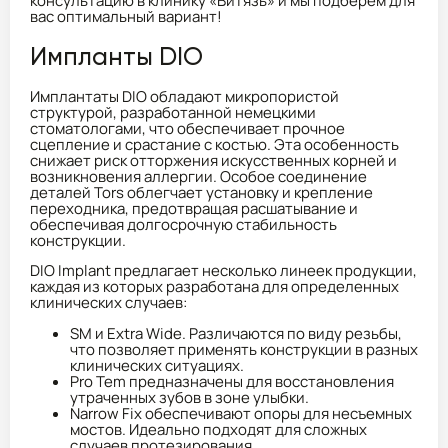
консультацию в клинику «Витязь» и мы подберем для
вас оптимальный вариант!
Импланты DIO
Имплантаты DIO обладают микропористой
структурой, разработанной немецкими
стоматологами, что обеспечивает прочное
сцепление и срастание с костью. Эта особенность
снижает риск отторжения искусственных корней и
возникновения аллергии. Особое соединение
деталей Tors облегчает установку и крепление
переходника, предотвращая расшатывание и
обеспечивая долгосрочную стабильность
конструкции.
DIO Implant предлагает несколько линеек продукции,
каждая из которых разработана для определенных
клинических случаев:
SM и Extra Wide. Различаются по виду резьбы,
что позволяет применять конструкции в разных
клинических ситуациях.
Pro Tem предназначены для восстановления
утраченных зубов в зоне улыбки.
Narrow Fix обеспечивают опоры для несъемных
мостов. Идеально подходят для сложных
случаев протезирования.