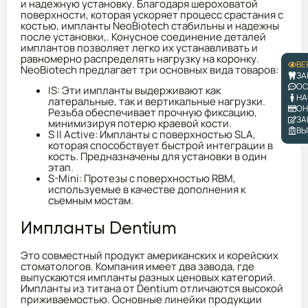
и надежную установку. Благодаря шероховатой
поверхности, которая ускоряет процесс срастания с
костью, импланты NeoBiotech стабильны и надежны
после установки,. Конусное соединение деталей
имплантов позволяет легко их устанавливать и
равномерно распределять нагрузку на коронку.
ВЕ
NeoBiotech предлагает три основных вида товаров:
ЗА
ОС
IS: Эти импланты выдерживают как
НА
латеральные, так и вертикальные нагрузки.
ОН
Резьба обеспечивает прочную фиксацию,
ЗА
минимизируя потерю краевой кости.
ВЫ
S II Active: Импланты с поверхностью SLA,
которая способствует быстрой интеграции в
кость. Предназначены для установки в один
этап.
S-Mini: Протезы с поверхностью RBM,
используемые в качестве дополнения к
съемным мостам.
Импланты Dentium
Это совместный продукт американских и корейских
стоматологов. Компания имеет два завода, где
выпускаются импланты разных ценовых категорий.
Импланты из титана от Dentium отличаются высокой
приживаемостью. Основные линейки продукции