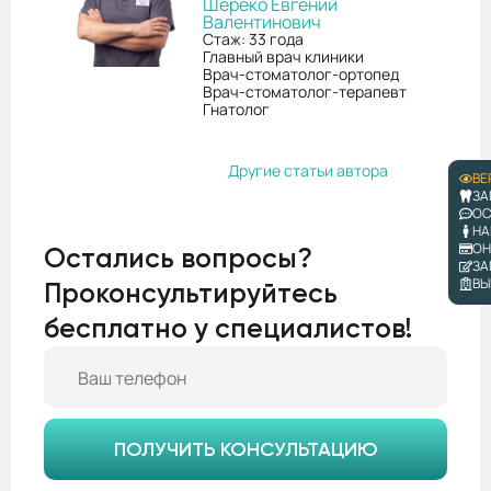
Шереко Евгений
Валентинович
Стаж: 33 года
Главный врач клиники
Врач-стоматолог-ортопед
Врач-стоматолог-терапевт
Гнатолог
Другие статьи автора
ВЕ
ЗА
ОС
НА
ОН
Остались вопросы?
ЗА
ВЫ
Проконсультируйтесь
бесплатно у специалистов!
ПОЛУЧИТЬ КОНСУЛЬТАЦИЮ