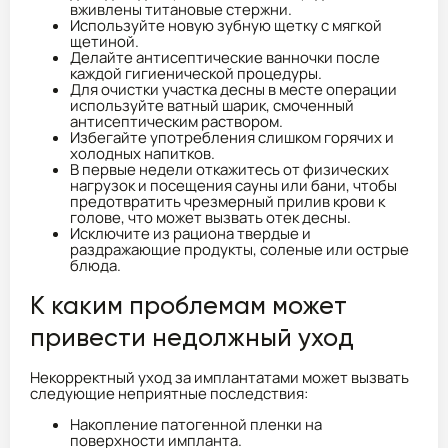
вживлены титановые стержни.
Используйте новую зубную щетку с мягкой
щетиной.
Делайте антисептические ванночки после
каждой гигиенической процедуры.
Для очистки участка десны в месте операции
используйте ватный шарик, смоченный
антисептическим раствором.
Избегайте употребления слишком горячих и
холодных напитков.
В первые недели откажитесь от физических
нагрузок и посещения сауны или бани, чтобы
предотвратить чрезмерный прилив крови к
голове, что может вызвать отек десны.
Исключите из рациона твердые и
раздражающие продукты, соленые или острые
блюда.
К каким проблемам может
привести недолжный уход
Некорректный уход за имплантатами может вызвать
следующие неприятные последствия:
Накопление патогенной пленки на
поверхности импланта.