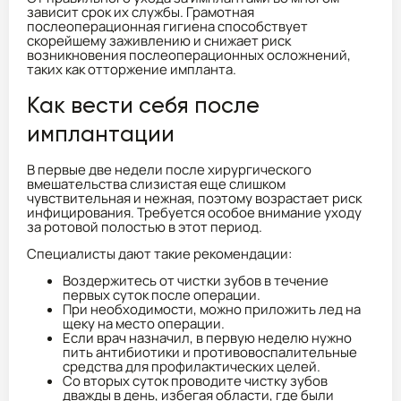
зависит срок их службы. Грамотная
послеоперационная гигиена способствует
скорейшему заживлению и снижает риск
возникновения послеоперационных осложнений,
таких как отторжение импланта.
Как вести себя после
имплантации
В первые две недели после хирургического
вмешательства слизистая еще слишком
чувствительная и нежная, поэтому возрастает риск
инфицирования. Требуется особое внимание уходу
за ротовой полостью в этот период.
Специалисты дают такие рекомендации:
Воздержитесь от чистки зубов в течение
первых суток после операции.
При необходимости, можно приложить лед на
щеку на место операции.
Если врач назначил, в первую неделю нужно
пить антибиотики и противовоспалительные
средства для профилактических целей.
Со вторых суток проводите чистку зубов
дважды в день, избегая области, где были