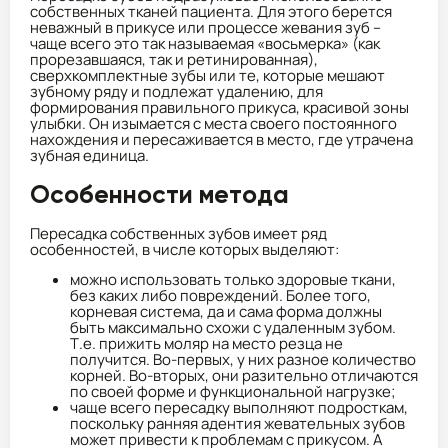
собственных тканей пациента. Для этого берется
неважный в прикусе или процессе жевания зуб –
чаще всего это так называемая «восьмерка» (как
прорезавшаяся, так и ретинированная),
сверхкомплектные зубы или те, которые мешают
зубному ряду и подлежат удалению, для
формирования правильного прикуса, красивой зоны
улыбки. Он изымается с места своего постоянного
нахождения и пересаживается в место, где утрачена
зубная единица.
Особенности метода
Пересадка собственных зубов имеет ряд
особенностей, в числе которых выделяют:
можно использовать только здоровые ткани,
без каких либо повреждений. Более того,
корневая система, да и сама форма должны
быть максимально схожи с удаленным зубом.
Т.е. прижить моляр на место резца не
получится. Во-первых, у них разное количество
корней. Во-вторых, они разительно отличаются
по своей форме и функциональной нагрузке;
чаще всего пересадку выполняют подросткам,
поскольку ранняя адентия жевательных зубов
может привести к проблемам с прикусом. А