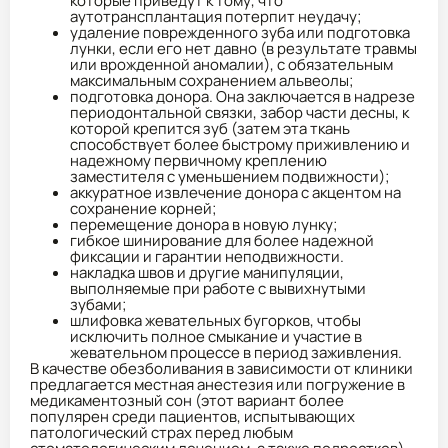
которые приведут к тому, что
аутотрансплантация потерпит неудачу;
удаление поврежденного зуба или подготовка
лунки, если его нет давно (в результате травмы
или врожденной аномалии), с обязательным
максимальным сохранением альвеолы;
подготовка донора. Она заключается в надрезе
периодонтальной связки, забор части десны, к
которой крепится зуб (затем эта ткань
способствует более быстрому приживлению и
надежному первичному креплению
заместителя с уменьшением подвижности);
аккуратное извлечение донора с акцентом на
сохранение корней;
перемещение донора в новую лунку;
гибкое шинирование для более надежной
фиксации и гарантии неподвижности.
накладка швов и другие манипуляции,
выполняемые при работе с вывихнутыми
зубами;
шлифовка жевательных бугорков, чтобы
исключить полное смыкание и участие в
жевательном процессе в период заживления.
В качестве обезболивания в зависимости от клиники
предлагается местная анестезия или погружение в
медикаментозный сон (этот вариант более
популярен среди пациентов, испытывающих
патологический страх перед любым