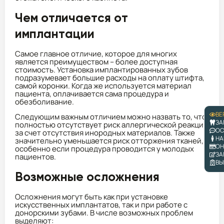
Чем отличается от
имплантации
Самое главное отличие, которое для многих
является преимуществом – более доступная
стоимость. Установка имплантированных зубов
подразумевает большие расходы на оплату штифта,
самой коронки. Когда же используется материал
пациента, оплачивается сама процедура и
обезболивание.
ВЕ
Следующим важным отличием можно назвать то, что
ЗА
полностью отсутствует риск аллергической реакции
ОС
за счет отсутствия инородных материалов. Также
НА
значительно уменьшается риск отторжения тканей,
ОН
особенно если процедура проводится у молодых
ЗА
пациентов.
ВЫ
Возможные осложнения
Осложнения могут быть как при установке
искусственных имплантатов, так и при работе с
донорскими зубами. В числе возможных проблем
выделяют: