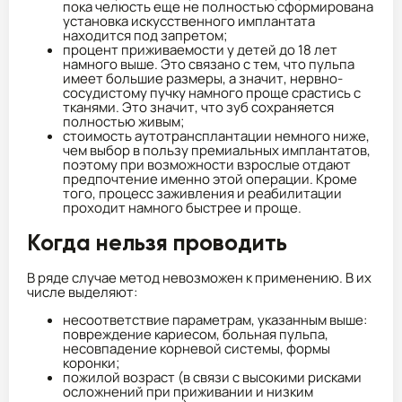
пока челюсть еще не полностью сформирована
установка искусственного имплантата
находится под запретом;
процент приживаемости у детей до 18 лет
намного выше. Это связано с тем, что пульпа
имеет большие размеры, а значит, нервно-
сосудистому пучку намного проще срастись с
тканями. Это значит, что зуб сохраняется
полностью живым;
стоимость аутотрансплантации немного ниже,
чем выбор в пользу премиальных имплантатов,
поэтому при возможности взрослые отдают
предпочтение именно этой операции. Кроме
того, процесс заживления и реабилитации
проходит намного быстрее и проще.
Когда нельзя проводить
В ряде случае метод невозможен к применению. В их
числе выделяют:
несоответствие параметрам, указанным выше:
повреждение кариесом, больная пульпа,
несовпадение корневой системы, формы
коронки;
пожилой возраст (в связи с высокими рисками
осложнений при приживании и низким