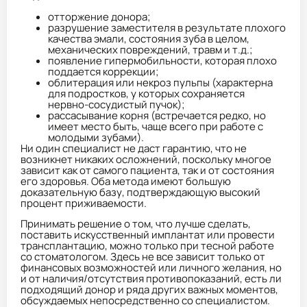
отторжение донора;
разрушение заместителя в результате плохого
качества эмали, состояния зуба в целом,
механических повреждений, травм и т.д.;
появление гипермобильности, которая плохо
поддается коррекции;
облитерация или некроз пульпы (характерна
для подростков, у которых сохраняется
нервно-сосудистый пучок);
рассасывание корня (встречается редко, но
имеет место быть, чаще всего при работе с
молодыми зубами).
Ни один специалист не даст гарантию, что не
возникнет никаких осложнений, поскольку многое
зависит как от самого пациента, так и от состояния
его здоровья. Оба метода имеют большую
доказательную базу, подтверждающую высокий
процент приживаемости.
Принимать решение о том, что лучше сделать,
поставить искусственный имплантат или провести
трансплантацию, можно только при тесной работе
со стоматологом. Здесь не все зависит только от
финансовых возможностей или личного желания, но
и от наличия/отсутствия противопоказаний, есть ли
подходящий донор и ряда других важных моментов,
обсуждаемых непосредственно со специалистом.