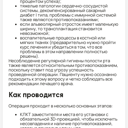
процентом успеха);
тяжелые патологии сердечно-сосудистой
системы, декомпенсированный сахарный
диабет I типа, проблемы с иммунной системой
также являются противопоказаниями;
если альвеолярный отросток имеет маленькую
ширину, то трансплантация становится
невозможной;
воспалительные процессы в костной или
мягких тканях (предварительно нужно пройти
курс лечения и убедиться в том, что все
проблемы в этом направлении полностью
решены).
Несоблюдение регулярной гигиены полости рта
также является относительным противопоказанием,
поскольку ставит под угрозу успешность
проведенной операции. Пациенту нужно осознанно
подходить к этому вопросу и четко соблюдать все
рекомендации лечащего врача.
Как проводится
Операция проходит в несколько основных этапов:
КЛКТ заместителя и места его установки с
обязательной 3D-проекцией, чтобы исключить
несовпадения и наличие противопоказаний,