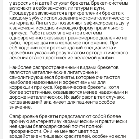
у взрослых и детей служат брекеты. Брекет-системы
включают в себя замочки, лигатуры и дуги.
Процедура заключается в прикреплении брекета к
каждому зубу с использованием стоматологического
материала. Лигатуры позволяют зафиксировать дугу
к замочкам, исходно имеющую форму правильного
прикуса. Работа всех элементов системы
одновременно оказывает равномерное давление на
зубы, перемещая их в желаемое положение. При
соблюдении всех рекомендаций специалиста и
врачебных указаний результатом ортодонтического
лечения станет достижение желаемой улыбки.
Наиболее распространенными видами брекетов
являются металлические лигатурные и
самолигирующиеся брекеты, которые считаются
наиболее надежными и эффективными для
коррекции прикуса. Керамические брекеты, хотя
более эстетичные, оказываются менее надежными и
дороже металлических. Их выбирают в тех случаях,
когда внешний вид имеет для пациента особое
значение.
Сапфировые брекеты представляют собой более
прочную альтернативу керамическим и практически
невидимы благодаря своей почти полной
прозрачности. Они не меняют цвет под
воздействием пищевых красителей, особенно если